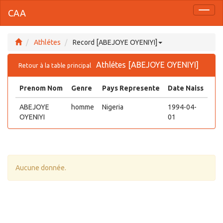
CAA
Toggl
naviga
Athlétes
Record [ABEJOYE OYENIYI]
Athlétes [ABEJOYE OYENIYI]
Retour à la table principal
Prenom Nom
Genre
Pays Represente
Date Naiss
ABEJOYE
homme
Nigeria
1994-04-
OYENIYI
01
Aucune donnée.