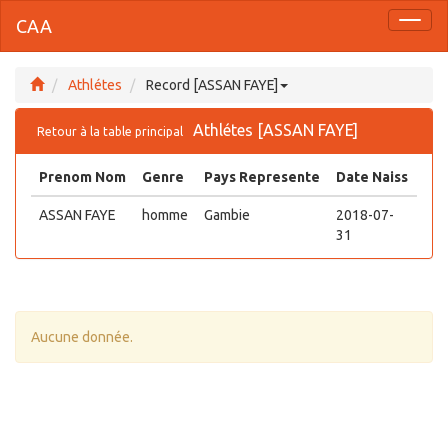
CAA
Toggl
naviga
Athlétes
Record [ASSAN FAYE]
Athlétes [ASSAN FAYE]
Retour à la table principal
Prenom Nom
Genre
Pays Represente
Date Naiss
ASSAN FAYE
homme
Gambie
2018-07-
31
Aucune donnée.