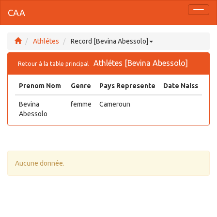
CAA
Toggl
naviga
Athlétes
Record [Bevina Abessolo]
Athlétes [Bevina Abessolo]
Retour à la table principal
Prenom Nom
Genre
Pays Represente
Date Naiss
Bevina
femme
Cameroun
Abessolo
Aucune donnée.