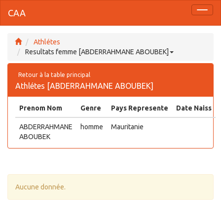
CAA
Toggl
naviga
Athlétes
Resultats femme [ABDERRAHMANE ABOUBEK]
Retour à la table principal
Athlétes [ABDERRAHMANE ABOUBEK]
Prenom Nom
Genre
Pays Represente
Date Naiss
ABDERRAHMANE
homme
Mauritanie
ABOUBEK
Aucune donnée.