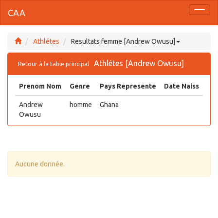
CAA
Toggl
naviga
Athlétes
Resultats femme [Andrew Owusu]
Athlétes [Andrew Owusu]
Retour à la table principal
Prenom Nom
Genre
Pays Represente
Date Naiss
Andrew
homme
Ghana
Owusu
Aucune donnée.