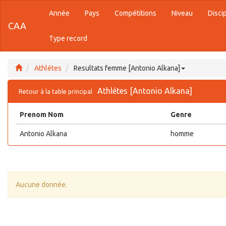
Année
Pays
Compétitions
Niveau
Disci
CAA
Type record
Athlétes
Resultats femme [Antonio Alkana]
Athlétes [Antonio Alkana]
Retour à la table principal
Prenom Nom
Genre
Antonio Alkana
homme
Aucune donnée.