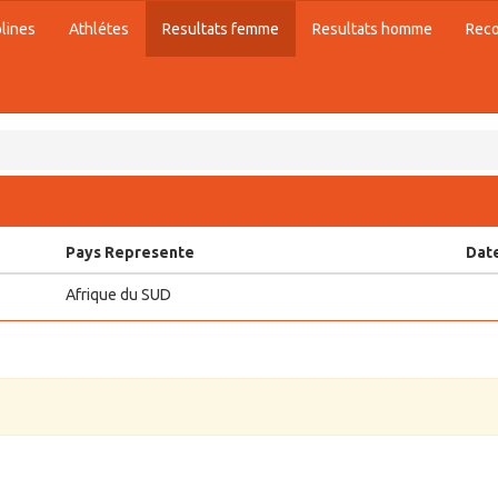
plines
Athlétes
Resultats femme
Resultats homme
Rec
Pays Represente
Date
Afrique du SUD