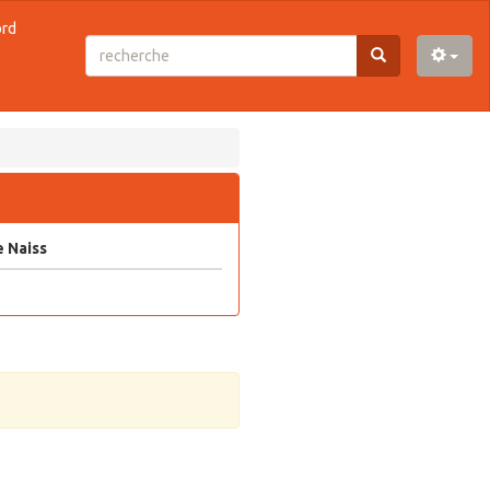
ord
 Naiss