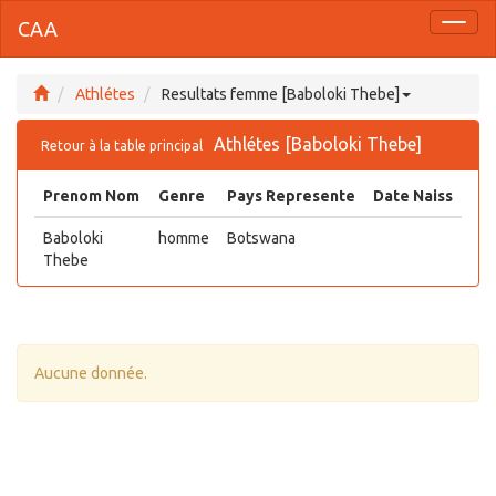
CAA
Toggl
naviga
Athlétes
Resultats femme [Baboloki Thebe]
Athlétes [Baboloki Thebe]
Retour à la table principal
Prenom Nom
Genre
Pays Represente
Date Naiss
Baboloki
homme
Botswana
Thebe
Aucune donnée.