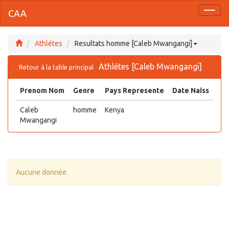
CAA
Toggl
naviga
Athlétes
Resultats homme [Caleb Mwangangi]
Athlétes [Caleb Mwangangi]
Retour à la table principal
Prenom Nom
Genre
Pays Represente
Date Naiss
Caleb
homme
Kenya
Mwangangi
Aucune donnée.