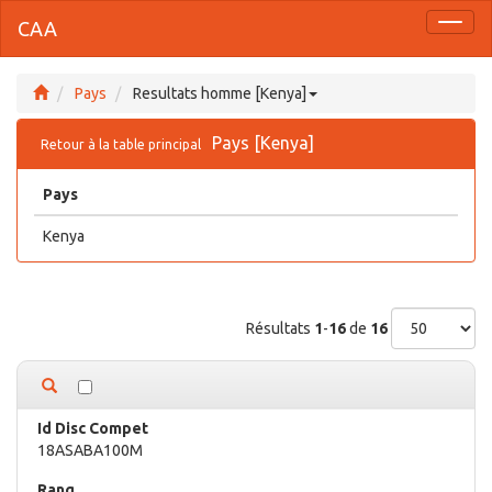
CAA
Toggl
naviga
Pays
Resultats homme [Kenya]
Pays [Kenya]
Retour à la table principal
Pays
Kenya
Résultats
1
-
16
de
16
18ASABA100M