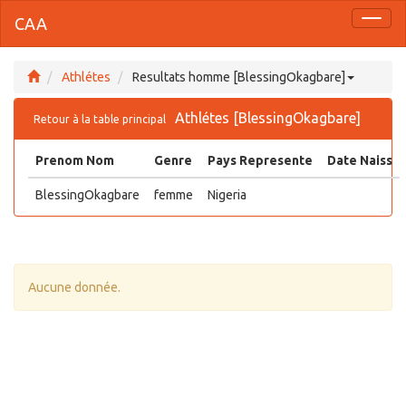
CAA
Toggl
naviga
Athlétes
Resultats homme [BlessingOkagbare]
Athlétes [BlessingOkagbare]
Retour à la table principal
Prenom Nom
Genre
Pays Represente
Date Naiss
BlessingOkagbare
femme
Nigeria
Aucune donnée.