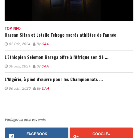
TOP INFO
Hassan Sifan et Letsile Tebogo sacrés athlètes de l'année
02 Déc, 2024
By
CAA
L'Ethiopien Selemon Barega offre à l'Afrique son 9è ...
30 Juil, 2021
By
CAA
L’Algérie, à pied d’œuvre pour les Championnats ...
06 Jan, 2020
By
CAA
Partagez ça avec vos amis:
FACEBOOK
GOOGLE+