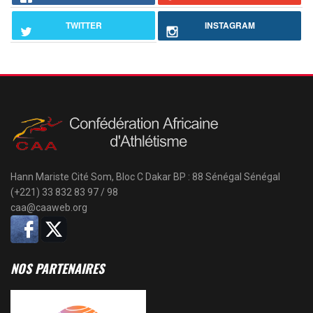
TWITTER
INSTAGRAM
Hann Mariste Cité Som, Bloc C
Dakar
BP : 88 Sénégal
Sénégal
(+221)
33 832 83 97
/
98
caa@caaweb.org
NOS PARTENAIRES