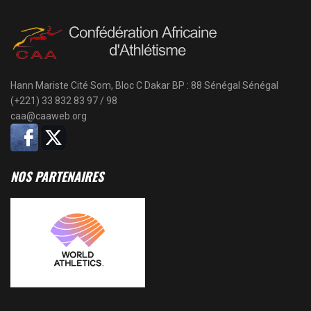
Hann Mariste Cité Som, Bloc C
Dakar
BP : 88 Sénégal
Sénégal
(+221)
33 832 83 97
/
98
caa@caaweb.org
NOS PARTENAIRES