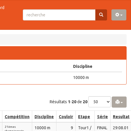
ord
Discipline
10000 m
Résultats
1
-
20
de
20
Compétition
Discipline
Couloir
Etape
Série
Resultat
21èmes
10000 m
9
Tour1 /
FINAL
29:08.01
championnats