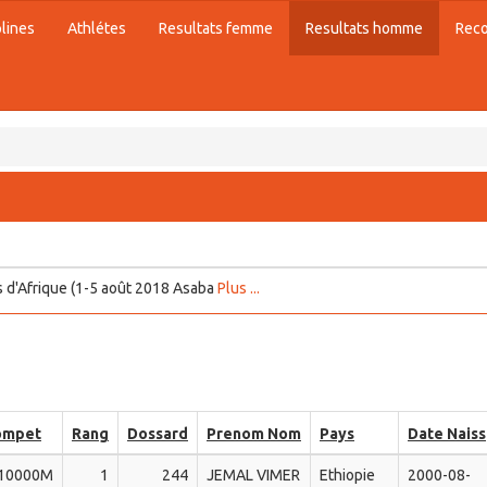
plines
Athlétes
Resultats femme
Resultats homme
Rec
d'Afrique (1-5 août 2018 Asaba
Plus ...
Compet
Rang
Dossard
Prenom Nom
Pays
Date Naiss
10000M
1
244
JEMAL VIMER
Ethiopie
2000-08-