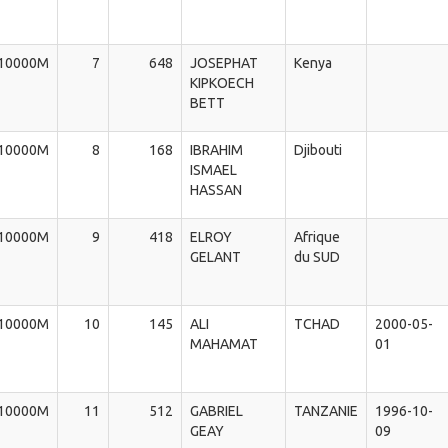
10000M
7
648
JOSEPHAT
Kenya
KIPKOECH
BETT
10000M
8
168
IBRAHIM
Djibouti
ISMAEL
HASSAN
10000M
9
418
ELROY
Afrique
GELANT
du SUD
10000M
10
145
ALI
TCHAD
2000-05-
MAHAMAT
01
10000M
11
512
GABRIEL
TANZANIE
1996-10-
GEAY
09