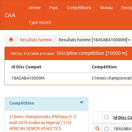
Année
Pays
Compétitions
Niveau
Disci
CAA
Type record
Resultats homme
Resultats homme [18ASABA10000M]
Discipline compétition [10000 m]
Retour à la table principal
Id Disc Compet
Compétition
18ASABA10000M
21èmes championnats 
Compétition
21èmes championnats d'Afrique (1-5
Id Disc 
août 2018 Asaba au Nigeria) / 21st
AFRICAN SENIOR ATHLETICS
18ASABA