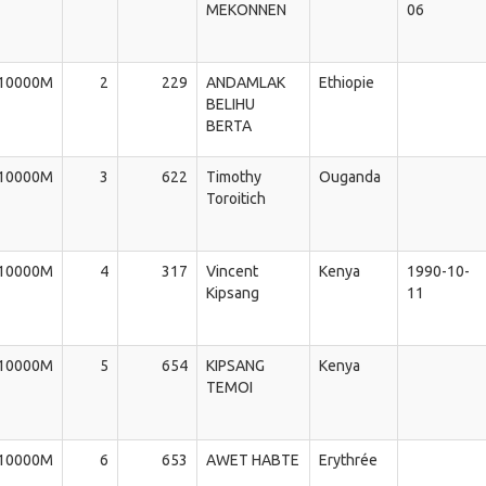
MEKONNEN
06
10000M
2
229
ANDAMLAK
Ethiopie
BELIHU
BERTA
10000M
3
622
Timothy
Ouganda
Toroitich
10000M
4
317
Vincent
Kenya
1990-10-
Kipsang
11
10000M
5
654
KIPSANG
Kenya
TEMOI
10000M
6
653
AWET HABTE
Erythrée